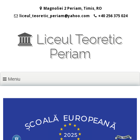
Sari
Magnoliei 2 Periam, Timis, RO
la
conținut
liceul_teoretic_periam@yahoo.com
+40 256 375 024
Liceul Teoretic
Periam
Meniu