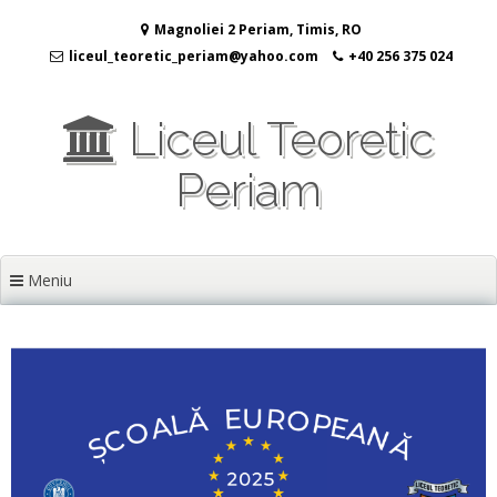
Sari
Magnoliei 2 Periam, Timis, RO
la
conținut
liceul_teoretic_periam@yahoo.com
+40 256 375 024
Liceul Teoretic
Periam
Meniu