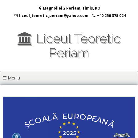
Sari
Magnoliei 2 Periam, Timis, RO
la
conținut
liceul_teoretic_periam@yahoo.com
+40 256 375 024
Liceul Teoretic
Periam
Meniu