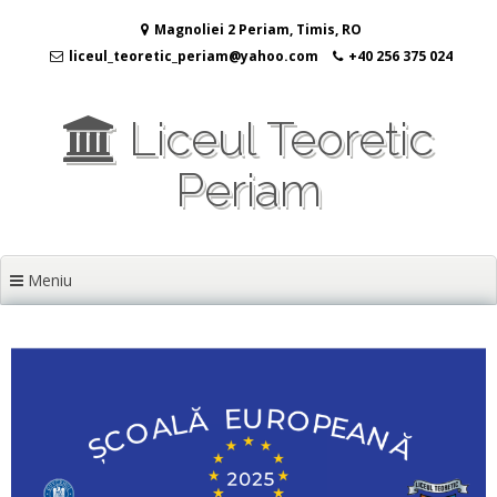
Sari
Magnoliei 2 Periam, Timis, RO
la
conținut
liceul_teoretic_periam@yahoo.com
+40 256 375 024
Liceul Teoretic
Periam
Meniu