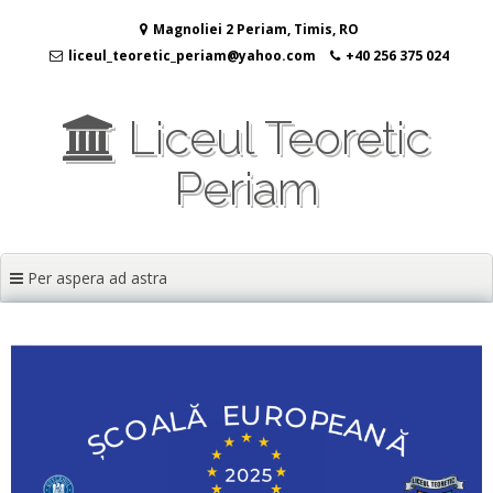
Sari
Magnoliei 2 Periam, Timis, RO
la
conținut
liceul_teoretic_periam@yahoo.com
+40 256 375 024
Liceul Teoretic
Periam
Per aspera ad astra