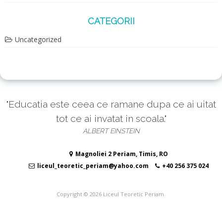
CATEGORII
Uncategorized
"Educatia este ceea ce ramane dupa ce ai uitat
tot ce ai invatat in scoala."
ALBERT EINSTEIN
Magnoliei 2 Periam, Timis, RO
liceul_teoretic_periam@yahoo.com
+40 256 375 024
Copyright © 2026
Liceul Teoretic Periam
.