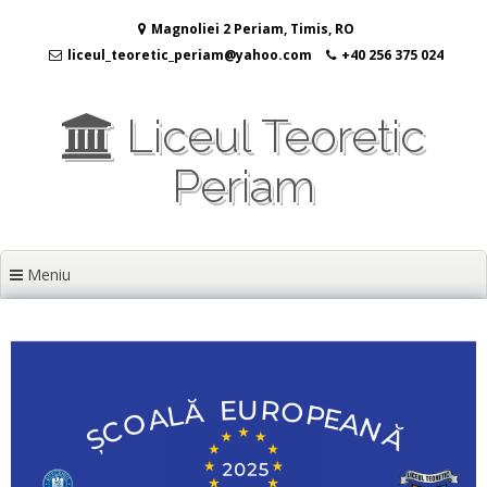
Sari
Magnoliei 2 Periam, Timis, RO
la
conținut
liceul_teoretic_periam@yahoo.com
+40 256 375 024
Liceul Teoretic
Periam
Meniu