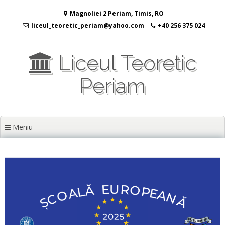
Sari
Magnoliei 2 Periam, Timis, RO
la
conținut
liceul_teoretic_periam@yahoo.com
+40 256 375 024
Liceul Teoretic
Periam
Meniu