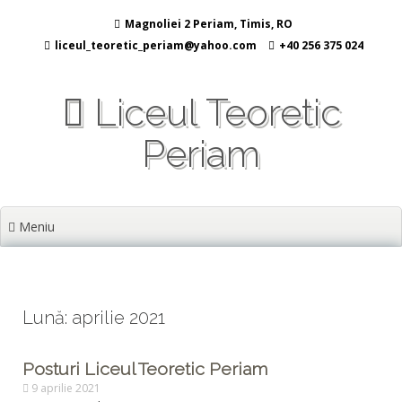
Sari
Magnoliei 2 Periam, Timis, RO
la
conținut
liceul_teoretic_periam@yahoo.com
+40 256 375 024
Liceul Teoretic
Periam
Meniu
Lună: aprilie 2021
Posturi Liceul Teoretic Periam
9 aprilie 2021