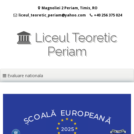
Sari
Magnoliei 2 Periam, Timis, RO
la
conținut
liceul_teoretic_periam@yahoo.com
+40 256 375 024
Liceul Teoretic
Periam
Evaluare nationala