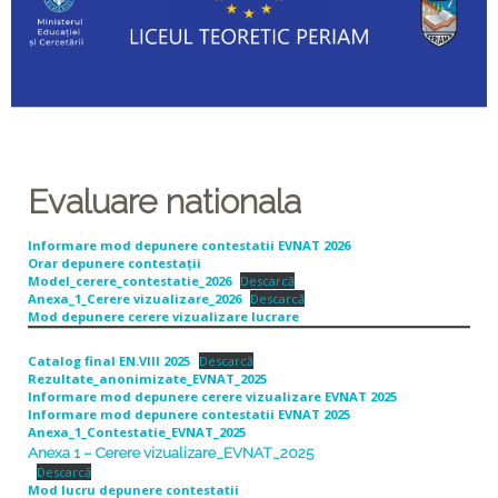
Evaluare nationala
Informare mod depunere contestatii EVNAT 2026
Orar depunere contestații
Model_cerere_contestatie_2026
Descarcă
Anexa_1_Cerere vizualizare_2026
Descarcă
Mod depunere cerere vizualizare lucrare
Catalog final EN.VIII 2025
Descarcă
Rezultate_anonimizate_EVNAT_2025
Informare mod depunere cerere vizualizare
EVNAT 2025
Informare mod depunere contestatii
EVNAT 2025
Anexa_1_Contestatie_EVNAT_2025
Anexa 1 – Cerere vizualizare_EVNAT_2025
Descarcă
Mod lucru depunere contestatii