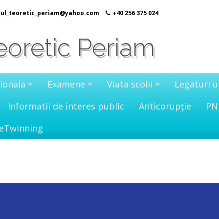
eul_teoretic_periam@yahoo.com
+40 256 375 024
eoretic Periam
ionala
Examene
Viata scolii
Legaturi u
Informatii de interes public
Anticorupție
PN
eTwinning