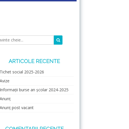
Caută
Căutare:
ARTICOLE RECENTE
Tichet social 2025-2026
Avize
Informații burse an școlar 2024-2025
Anunț
Anunț post vacant
COMENTARII RECENTE