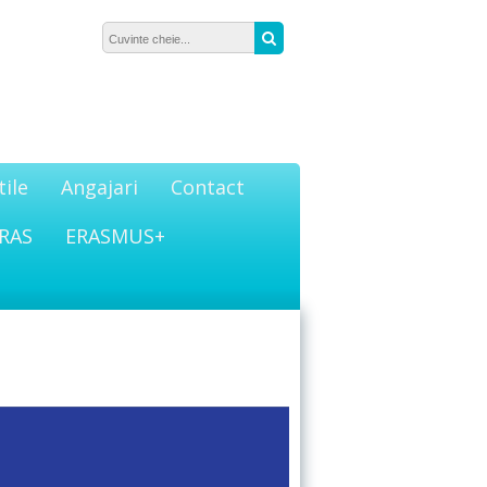
Căutare:
Caută
tile
Angajari
Contact
RAS
ERASMUS+