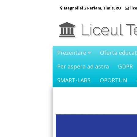
Sari
Magnoliei 2 Periam, Timis, RO
lic
la
conținut
Liceul T
Prezentare
Oferta educat
Per aspera ad astra
GDPR
SMART-LABS
OPORTUN