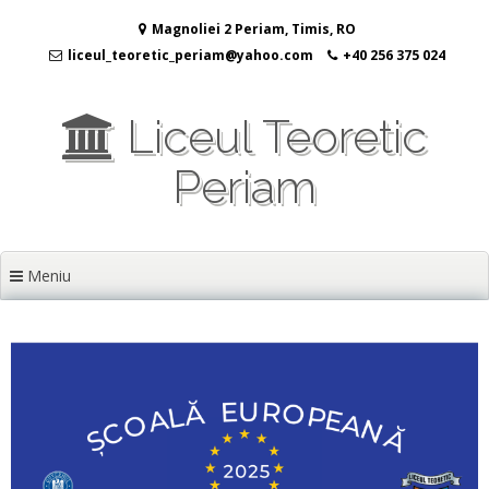
Sari
Magnoliei 2 Periam, Timis, RO
la
conținut
liceul_teoretic_periam@yahoo.com
+40 256 375 024
Liceul Teoretic
Periam
Meniu