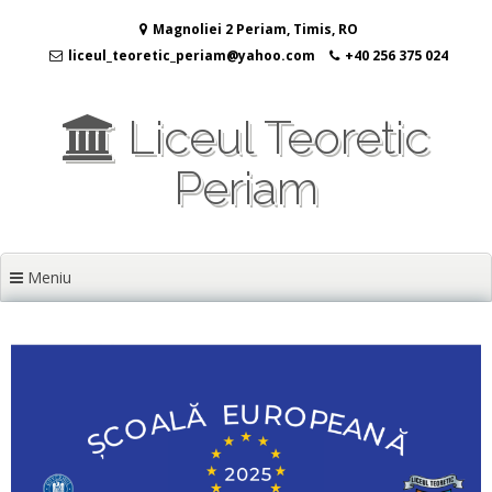
Sari
Magnoliei 2 Periam, Timis, RO
la
conținut
liceul_teoretic_periam@yahoo.com
+40 256 375 024
Liceul Teoretic
Periam
Meniu