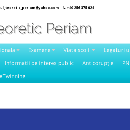
eul_teoretic_periam@yahoo.com
+40 256 375 024
eoretic Periam
ionala
Examene
Viata scolii
Legaturi u
Informatii de interes public
Anticorupție
PN
eTwinning