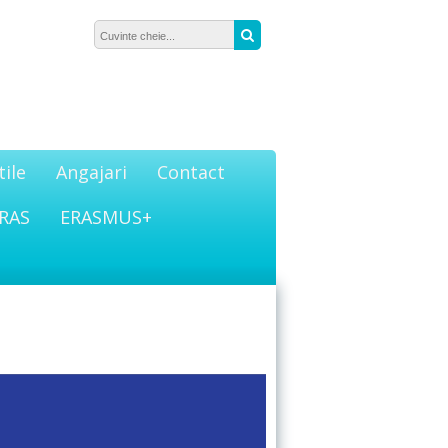
Căutare:
Caută
tile
Angajari
Contact
RAS
ERASMUS+