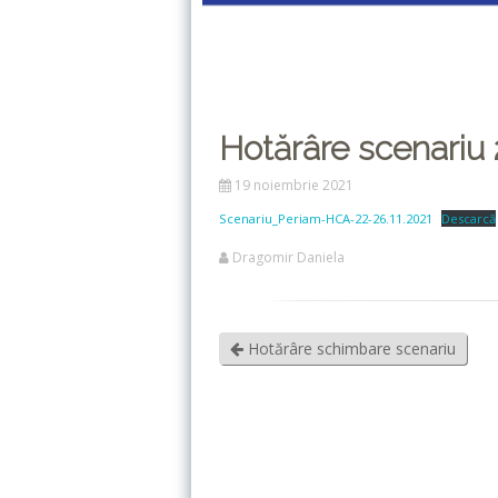
Hotărâre scenariu
19 noiembrie 2021
Scenariu_Periam-HCA-22-26.11.2021
Descarcă
Dragomir Daniela
Hotărâre schimbare scenariu