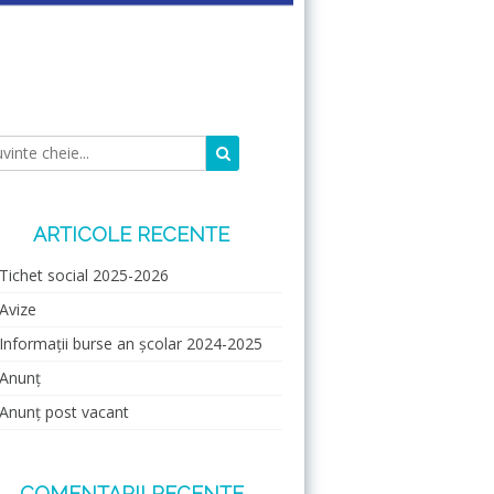
Caută
Căutare:
ARTICOLE RECENTE
Tichet social 2025-2026
Avize
Informații burse an școlar 2024-2025
Anunț
Anunț post vacant
COMENTARII RECENTE