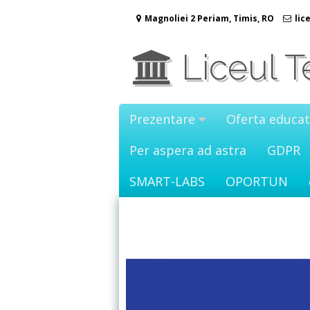
Sari
Magnoliei 2 Periam, Timis, RO
lic
la
conținut
Liceul T
Prezentare
Oferta educat
Per aspera ad astra
GDPR
SMART-LABS
OPORTUN