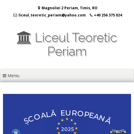
Sari
Magnoliei 2 Periam, Timis, RO
la
conținut
liceul_teoretic_periam@yahoo.com
+40 256 375 024
Liceul Teoretic
Periam
Meniu