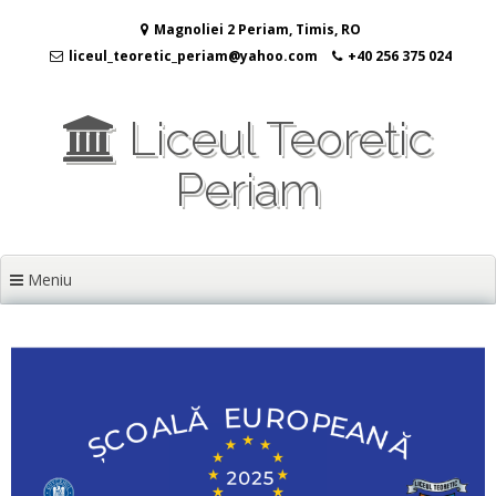
Sari
Magnoliei 2 Periam, Timis, RO
la
conținut
liceul_teoretic_periam@yahoo.com
+40 256 375 024
Liceul Teoretic
Periam
Meniu