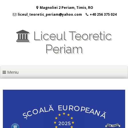
Sari
Magnoliei 2 Periam, Timis, RO
la
conținut
liceul_teoretic_periam@yahoo.com
+40 256 375 024
Liceul Teoretic
Periam
Meniu