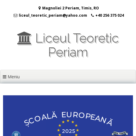
Sari
Magnoliei 2 Periam, Timis, RO
la
conținut
liceul_teoretic_periam@yahoo.com
+40 256 375 024
Liceul Teoretic
Periam
Meniu