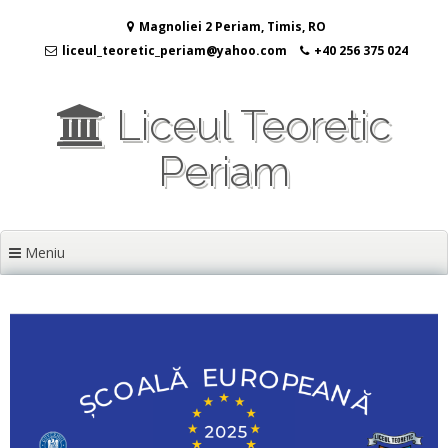
Sari
Magnoliei 2 Periam, Timis, RO
la
conținut
liceul_teoretic_periam@yahoo.com
+40 256 375 024
Liceul Teoretic
Periam
Meniu