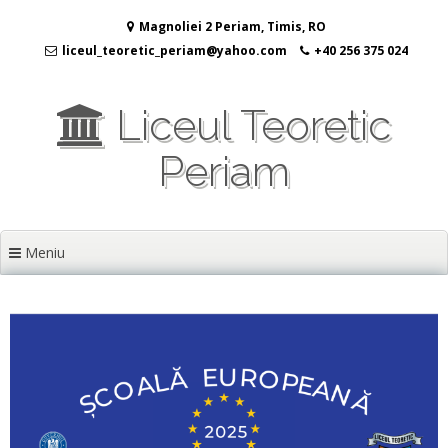
Sari
Magnoliei 2 Periam, Timis, RO
la
conținut
liceul_teoretic_periam@yahoo.com
+40 256 375 024
Liceul Teoretic
Periam
Meniu